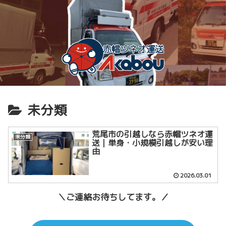
未分類
荒尾市の引越しなら赤帽ツネオ運
未分類
送｜単身・小規模引越しが安い理
由
2026.03.01
＼ご連絡お待ちしてます。／