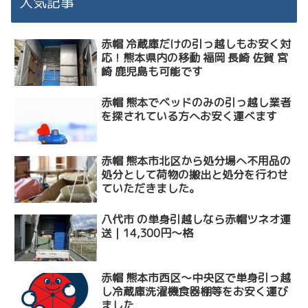
人気記事
赤帽 冷蔵庫だけの引っ越しもお安く対
応！熊本県内の移動 福岡 長崎 佐賀 宮
崎 鹿児島も可能です
赤帽 熊本でベッドのみの引っ越し業者
を探されている方へお安く運べます
赤帽 熊本市北区から処分場へ不用品の
処分として荷物の搬出と処分を行わせ
ていただきました。
八代市 の単身引越しなら赤帽ツネオ運
送｜14,300円〜格
赤帽 熊本市西区〜中央区で単身引っ越
し冷蔵庫洗濯機食器棚等をお安く運び
ました