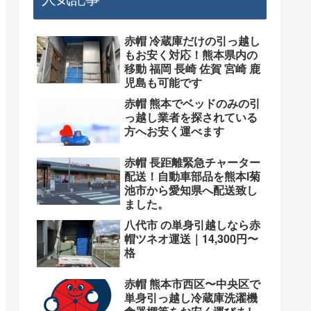
赤帽 冷蔵庫だけの引っ越し
もお安く対応！熊本県内の
移動 福岡 長崎 佐賀 宮崎 鹿
児島も可能です
赤帽 熊本でベッドのみの引
っ越し業者を探されている
方へお安く運べます
赤帽 長距離緊急チャーター
配送！自動車部品を熊本l菊
池市から愛知県へ配送致し
ました。
八代市 の単身引越しなら赤
帽ツネオ運送｜14,300円〜
格
赤帽 熊本市西区〜中央区で
単身引っ越し冷蔵庫洗濯機