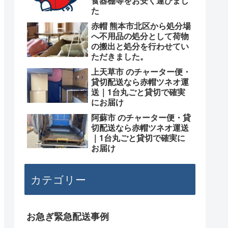
食器棚等をお安く運びまし
た
赤帽 熊本市北区から処分場
へ不用品の処分として荷物
の搬出と処分を行わせてい
ただきました。
上天草市 のチャーター便・
貸切配送なら赤帽ツネオ運
送｜1台丸ごと貸切で確実
にお届け
阿蘇市 のチャーター便・貸
切配送なら赤帽ツネオ運送
｜1台丸ごと貸切で確実に
お届け
カテゴリー
お急ぎ緊急配送事例