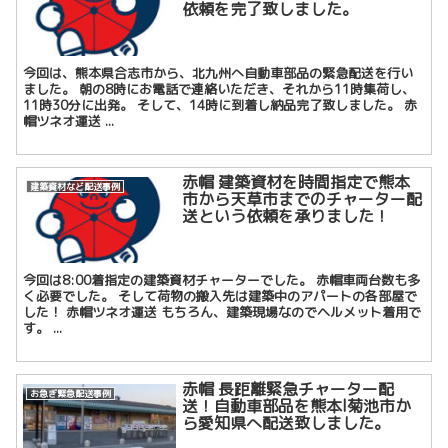
依頼を完了致しました。
今回は、熊本県合志市から、北九州へ自動車部品の緊急配送を行い
ました。 朝の8時にお電話で連絡いただき、それから11時集荷し、
11時30分に出発。 そして、14時に到着し納品完了致しました。 赤
帽ツネオ運送 ...
赤帽 建築資材を時間指定で熊本
建築資材など配送事例
市から天草市までのチャーター配
送という依頼を承りました！
今回は8:00着指定の建築資材チャーターでした。 赤帽車両台数も多
く必要でした。 そして荷物の搬入先は建築中のアパートの各部屋で
した！ 赤帽ツネオ運送 もちろん、建築現場なのでヘルメット着用で
す。 ...
赤帽 長距離緊急チャーター配
お急ぎ緊急配送事例
送！自動車部品を熊本l菊池市か
ら愛知県へ配送致しました。