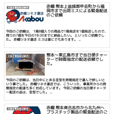
赤帽 熊本上益城郡甲佐町から福
お急ぎ緊急配送事例
岡市まで出荷ミスによる緊急配送
のご依頼
今回のご依頼は、 1箱8個入りの商品で1箱発送を1個発送したので、
残りの7個を今日の18:00までに納品したい。 といったご依頼でし
た。 赤帽ツネオ運送 ミスは誰にでもあります。 ...
熊本～東広島市まで当日便チャー
お急ぎ緊急配送事例
ターで時間指定の配送依頼でし
た。
今回のご依頼は、当日中にとある金型を時間指定で運んで欲しいと
いう事でした。 赤帽ツネオ運送では、こういった、事業所からの時
間指定の配達も多く対応しています。 今回ご依頼の当日便チャータ
ー配送の品は、金型でした。 ...
赤帽 熊本県合志市から北九州へ
お急ぎ緊急配送事例
プラスチック製品の緊急配送のご