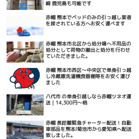
崎 鹿児島も可能です
赤帽 熊本でベッドのみの引っ越し業者
を探されている方へお安く運べます
赤帽 熊本市北区から処分場へ不用品の
処分として荷物の搬出と処分を行わせ
ていただきました。
赤帽 熊本市西区〜中央区で単身引っ越
し冷蔵庫洗濯機食器棚等をお安く運び
ました
八代市 の単身引越しなら赤帽ツネオ運
送｜14,300円〜格
赤帽 長距離緊急チャーター配送！自動
車部品を熊本l菊池市から愛知県へ配送
致しました。