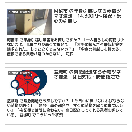
阿蘇市 の単身引越しなら赤帽ツ
引っ越し配送事例
ネオ運送｜14,300円〜格安・安
心の引越し
阿蘇市 で単身引越し業者をお探しですか？ 「一人暮らしの荷物は少
ないのに、見積もりが高くて驚いた」 「大手に頼んだら最低料金を
請求された。もっと安くできないの？」 「単身の引越しを頼める、
信頼できる業者が見つからない」 阿蘇...
益城町 の緊急配送なら赤帽ツネ
引っ越し配送事例
オ運送｜即日対応・時間指定で
益城町 で緊急配送をお探しですか？ 「今日中に届けなければならな
い荷物がある」 「急な仕事の都合で、すぐに荷物を取りに来てほし
い」 「宅配便では間に合わない。当日配送してくれる業者を探して
いる」 益城町 でこういった状況...