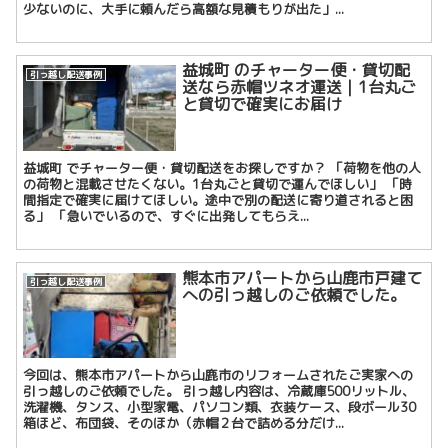
少ないのに、大手に頼んだら高額な見積もりが出た」...
益城町 のチャーター便・貸切配
引っ越し配送事例
送なら赤帽ツネオ運送｜1台丸ご
と貸切で確実にお届け
益城町 でチャーター便・貸切配送をお探しですか？ 「荷物を他の人
の荷物と混載させたくない。1台丸ごと貸切で運んでほしい」 「時
間指定で確実に届けてほしい。途中で別の配送に寄り道されると困
る」 「急いでいるので、すぐに出発してもらえ...
熊本市アパートから山鹿市戸建て
引っ越し配送事例
への引っ越しのご依頼でした。
今回は、熊本市アパートから山鹿市のリフォームされたご実家への
引っ越しのご依頼でした。 引っ越し内容は、冷蔵庫500リットル、
洗濯機、タンス、小型家電、パソコン類、衣装ケース、段ボール30
箱ほど、布団袋、そのほか（赤帽２台で詰める分だけ...