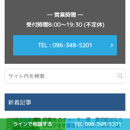
― 営業時間 ―
受付時間8:00〜19:30 (不定休)
TEL : 096-348-5201
新着記事
阿蘇市 のチャーター便・貸切配送なら
ラインで相談する
TEL:096-348-5201
赤帽ツネオ運送｜1台丸ごと貸切で確