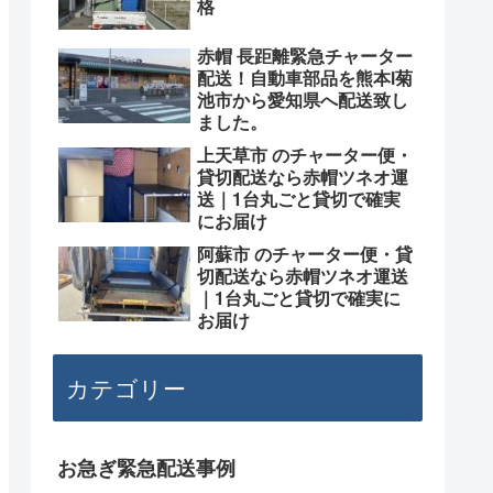
格
赤帽 長距離緊急チャーター
配送！自動車部品を熊本l菊
池市から愛知県へ配送致し
ました。
上天草市 のチャーター便・
貸切配送なら赤帽ツネオ運
送｜1台丸ごと貸切で確実
にお届け
阿蘇市 のチャーター便・貸
切配送なら赤帽ツネオ運送
｜1台丸ごと貸切で確実に
お届け
カテゴリー
お急ぎ緊急配送事例