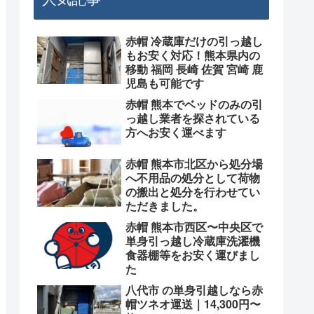
赤帽 冷蔵庫だけの引っ越し
もお安く対応！熊本県内の
移動 福岡 長崎 佐賀 宮崎 鹿
児島も可能です
赤帽 熊本でベッドのみの引
っ越し業者を探されている
方へお安く運べます
赤帽 熊本市北区から処分場
へ不用品の処分として荷物
の搬出と処分を行わせてい
ただきました。
赤帽 熊本市西区〜中央区で
単身引っ越し冷蔵庫洗濯機
食器棚等をお安く運びまし
た
八代市 の単身引越しなら赤
帽ツネオ運送｜14,300円〜