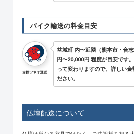
バイク輸送の料金目安
益城町 内〜近隣（熊本市・合志
円〜20,000円 程度が目安で
って変わりますので、詳しい金額
赤帽ツネオ運送
ださい。
仏壇配送について
仏壇は単なる家具ではなく、ご先祖様を祀る