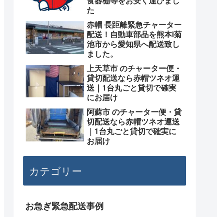
食器棚等をお安く運びまし
た
赤帽 長距離緊急チャーター
配送！自動車部品を熊本l菊
池市から愛知県へ配送致し
ました。
上天草市 のチャーター便・
貸切配送なら赤帽ツネオ運
送｜1台丸ごと貸切で確実
にお届け
阿蘇市 のチャーター便・貸
切配送なら赤帽ツネオ運送
｜1台丸ごと貸切で確実に
お届け
カテゴリー
お急ぎ緊急配送事例