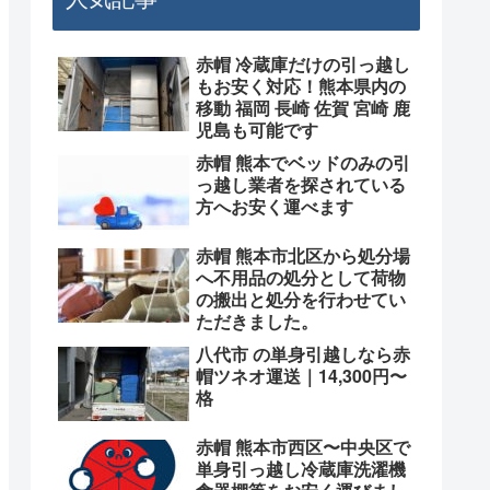
赤帽 冷蔵庫だけの引っ越し
もお安く対応！熊本県内の
移動 福岡 長崎 佐賀 宮崎 鹿
児島も可能です
赤帽 熊本でベッドのみの引
っ越し業者を探されている
方へお安く運べます
赤帽 熊本市北区から処分場
へ不用品の処分として荷物
の搬出と処分を行わせてい
ただきました。
八代市 の単身引越しなら赤
帽ツネオ運送｜14,300円〜
格
赤帽 熊本市西区〜中央区で
単身引っ越し冷蔵庫洗濯機