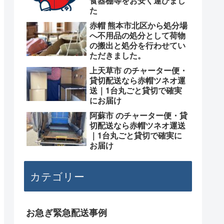
食器棚等をお安く運びまし
た
赤帽 熊本市北区から処分場
へ不用品の処分として荷物
の搬出と処分を行わせてい
ただきました。
上天草市 のチャーター便・
貸切配送なら赤帽ツネオ運
送｜1台丸ごと貸切で確実
にお届け
阿蘇市 のチャーター便・貸
切配送なら赤帽ツネオ運送
｜1台丸ごと貸切で確実に
お届け
カテゴリー
お急ぎ緊急配送事例